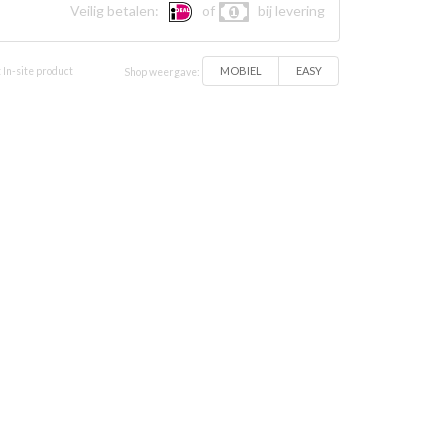
Veilig betalen:
of
bij levering
MOBIEL
EASY
 In-site product
Shop weergave: