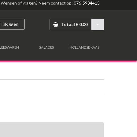
Wensen of vragen? Neem contact op:
076-5934415
Inloggen
Totaal € 0,00
LEESWAREN
SALADES
HOLLANDSE KAAS