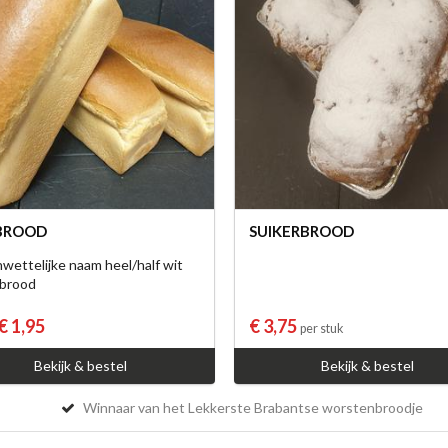
BROOD
SUIKERBROOD
wettelijke naam heel/half wit
brood
€ 1,95
€ 3,75
per stuk
Bekijk & bestel
Bekijk & bestel
Winnaar van het Lekkerste Brabantse worstenbroodje