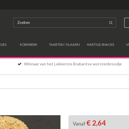
DJES
KOEKWERK
TAARTEN / VLAAIEN
HARTIGE SNACKS
V
Winnaar van het Lekkerste Brabantse worstenbroodje
€ 2,64
Vanaf