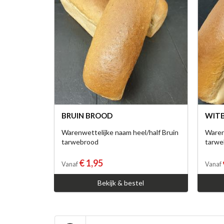
BRUIN BROOD
WIT
Warenwettelijke naam heel/half Bruin
Waren
tarwebrood
tarwe
€ 1,95
Vanaf
Vanaf
Bekijk & bestel