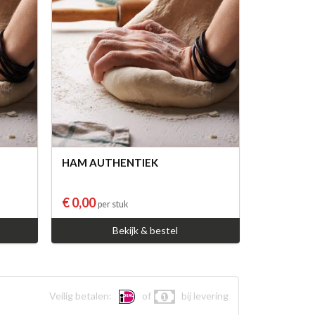
HAM AUTHENTIEK
€ 0,00
per stuk
Bekijk & bestel
Veilig betalen:
of
bij levering