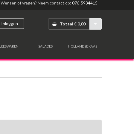
Wensen of vragen? Neem contact op:
076-5934415
Inloggen
Totaal € 0,00
LEESWAREN
SALADES
HOLLANDSE KAAS