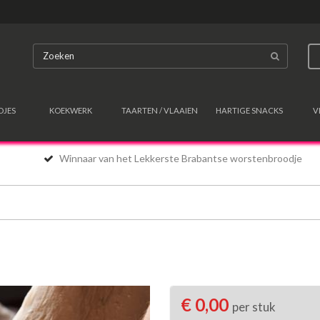
DJES
KOEKWERK
TAARTEN / VLAAIEN
HARTIGE SNACKS
V
Winnaar van het Lekkerste Brabantse worstenbroodje
€ 0,00
per stuk