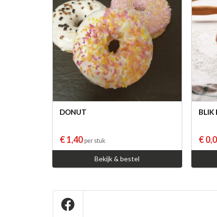
DONUT
BLI
€ 1,40
€ 0,
per stuk
Bekijk & bestel