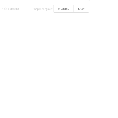
MOBIEL
EASY
 In-site product
Shop weergave: