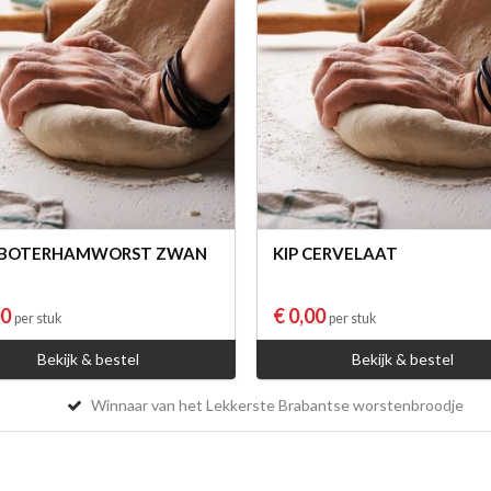
K BOTERHAMWORST ZWAN
KIP CERVELAAT
00
€ 0,00
per stuk
per stuk
Bekijk & bestel
Bekijk & bestel
Winnaar van het Lekkerste Brabantse worstenbroodje